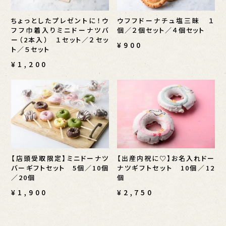
ちょっとしたプレゼントに！ウ
ウフフドーナチュ塩三昧 １
フフ巾着入りミニドーナツバ
個／２個セット／４個セット
ー（2本入） １セット／２セッ
¥900
ト／５セット
¥1,200
【店頭受取限定】ミニドーナツ
【出産内祝に♡】お名入れドー
バーギフトセット 5個／10個
ナツギフトセット 10個／12
／20個
個
¥1,900
¥2,750