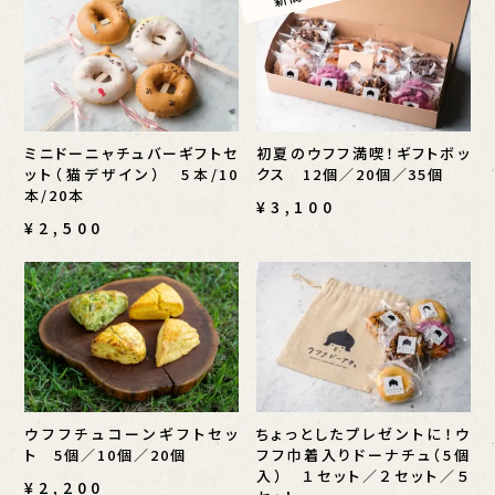
ミニドーニャチュバーギフトセ
初夏のウフフ満喫！ギフトボッ
ット（猫デザイン） 5本/10
クス 12個／20個／35個
本/20本
¥3,100
¥2,500
ウフフチュコーンギフトセッ
ちょっとしたプレゼントに！ウ
ト 5個／10個／20個
フフ巾着入りドーナチュ（5個
入） １セット／２セット／５
¥2,200