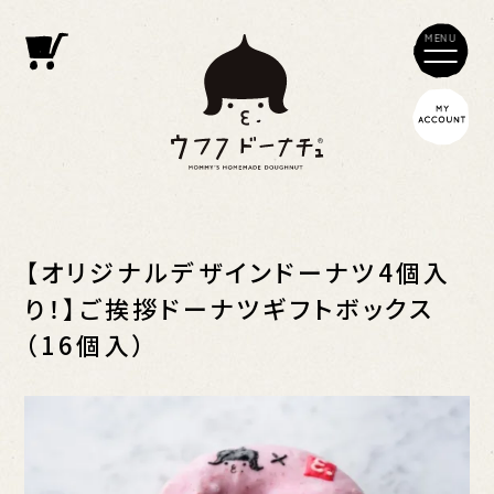
tog
nav
toggle
navigati
【オリジナルデザインドーナツ4個入
り！】ご挨拶ドーナツギフトボックス
（16個入）